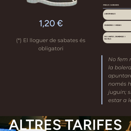
PREUS I HORARIS
LABORABLES
1,20 €
DIVENDRES I VIGÍLIES
DISSABTES, DIUMENGES I
(*) El lloguer de sabates és
FESTIUS
obligatori
No fem r
la boler
apuntare
només hi
juguin; 
estar a l
ALTRES TARIFES